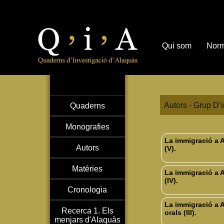
Qui som
Norm
Autors - Grup D’i
Quaderns
Monografies
La immigració a A
Autors
(V).
Matèries
La immigració a A
(IV).
Cronologia
La immigració a A
Recerca 1. Els
orals (III).
menjars d'Alaquàs