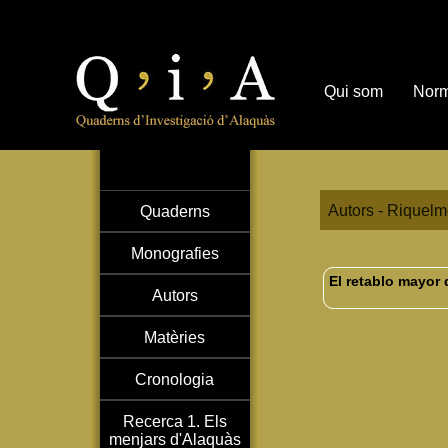
Qui som
Norm
Autors - Riquelm
Quaderns
Monografies
El retablo mayor 
Autors
Matèries
Cronologia
Recerca 1. Els
menjars d'Alaquàs