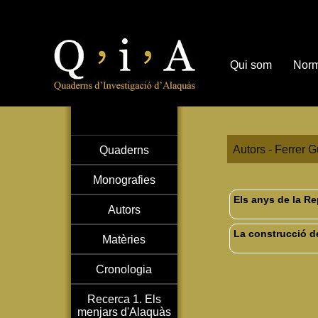
Qui som
Norm
Autors - Ferrer 
Quaderns
Monografies
Els anys de la Re
Autors
La construcció de
Matèries
Cronologia
Recerca 1. Els
menjars d'Alaquàs