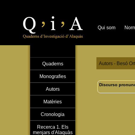
Qui som
Norm
Autors - Besó Ortí
Quaderns
Monografies
Discurso pronunci
Autors
Matèries
Cronologia
Recerca 1. Els
menjars d'Alaquàs