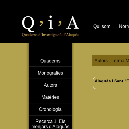
Qui som
Norm
Autors - Lerma M
Quaderns
Monografies
Alaquàs i Sant "F
Autors
Matèries
Cronologia
Recerca 1. Els
menjars d'Alaquàs