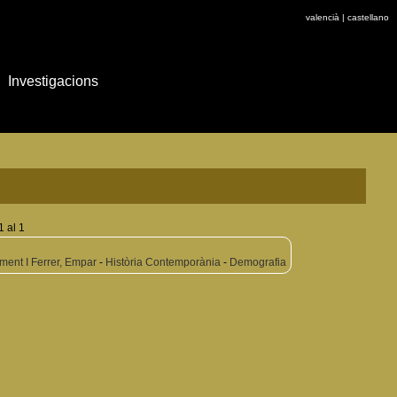
valencià
|
castellano
Investigacions
1 al 1
ment I Ferrer, Empar
-
Història Contemporània
-
Demografia