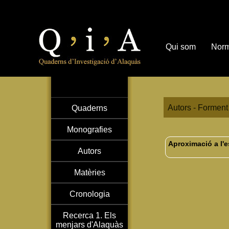
Qui som
Norm
Autors - Forment 
Quaderns
Monografies
Aproximació a l'e
Autors
Matèries
Cronologia
Recerca 1. Els
menjars d'Alaquàs