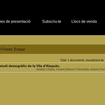
es de presentació
Subscriu-te
Llocs de venda
I Ferrer, Empar
Total: 1 documents, visualitzant de 
studi demogràfic de la Vila d'Alaquàs.
Andrés I Parra, Vicent
|
Monzó I Ferrandis, Antoni
|
For