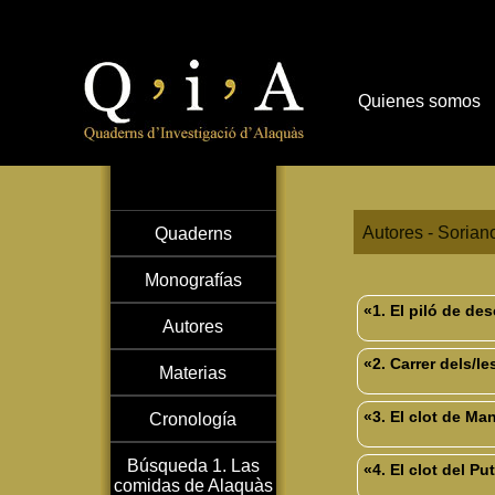
Quienes somos
Autores - Sorian
Quaderns
Monografías
«1. El piló de de
Autores
«2. Carrer dels/l
Materias
«3. El clot de Ma
Cronología
Búsqueda 1. Las
«4. El clot del Pu
comidas de Alaquàs