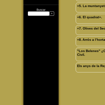
«5. La muntanyet
Buscar
«6. El quadrat».
«7. Olives del Se
«8. Arrós a l’hor
"Los Belenes" ¿C
Civil.
Els anys de la Re