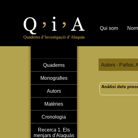
Qui som
Norm
Autors - Paños, A
Quaderns
Monografies
Anàlisi dels proc
Autors
Matèries
Cronologia
Recerca 1. Els
menjars d'Alaquàs