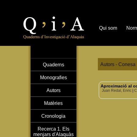
Qui som
Norm
Autors - Conesa 
Quaderns
Monografies
Aproximació al co
Autors
Juan Redal, Enric
|
C
Matèries
Cronologia
Recerca 1. Els
menjars d'Alaquàs