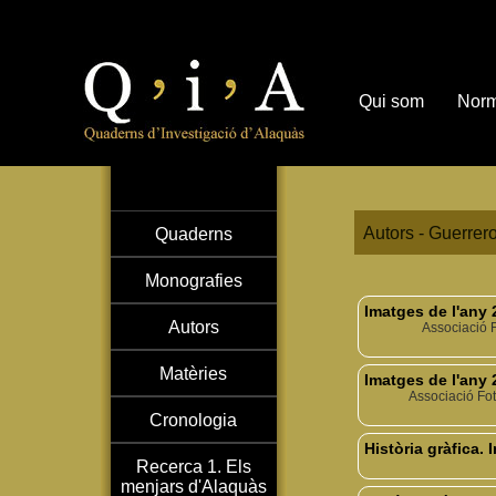
Qui som
Norm
Autors - Guerrer
Quaderns
Monografies
Imatges de l'any 
Autors
Associació 
Matèries
Imatges de l'any 
Associació Fot
Cronologia
Història gràfica.
Recerca 1. Els
menjars d'Alaquàs