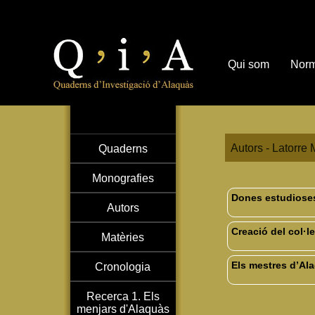
Qui som
Norm
Autors - Latorre M
Quaderns
Monografies
Dones estudioses
Autors
Creació del col·
Matèries
Els mestres d’Al
Cronologia
Recerca 1. Els
menjars d'Alaquàs