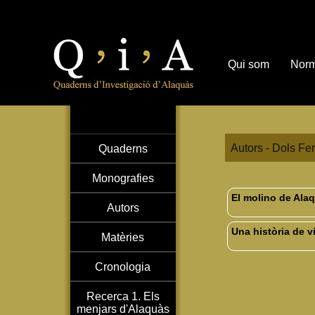
Qui som
Norm
Autors - Dols Fer
Quaderns
Monografies
El molino de Alaq
Autors
Una història de v
Matèries
Cronologia
Recerca 1. Els
menjars d'Alaquàs