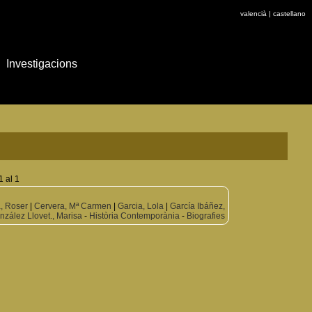
valencià
|
castellano
Investigacions
1 al 1
a, Roser
|
Cervera, Mª Carmen
|
Garcia, Lola
|
García Ibáñez,
nzález Llovet., Marisa
-
Història Contemporània
-
Biografies