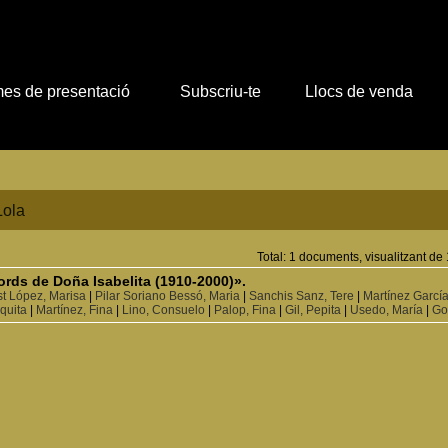
es de presentació
Subscriu-te
Llocs de venda
Lola
Total: 1 documents, visualitzant de 
ords de Doña Isabelita (1910-2000)».
t López, Marisa
|
Pilar Soriano Bessó, Maria
|
Sanchis Sanz, Tere
|
Martínez Garcí
quita
|
Martínez, Fina
|
Lino, Consuelo
|
Palop, Fina
|
Gil, Pepita
|
Usedo, María
|
Go