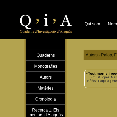
Qui som
Norm
Autors - Palop, F
Quaderns
Monografies
«Testimonis i rec
Autors
Chust López, Mar
Ibáñez, Paquita
|
Mar
Matèries
Cronologia
Recerca 1. Els
menjars d'Alaquàs