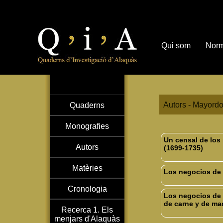
Qui som
Norm
Autors - Mayordo
Quaderns
Monografies
Un censal de los 
Autors
(1699-1735)
Matèries
Los negocios de 
Cronologia
Los negocios de D
de carne y de ma
Recerca 1. Els
menjars d'Alaquàs