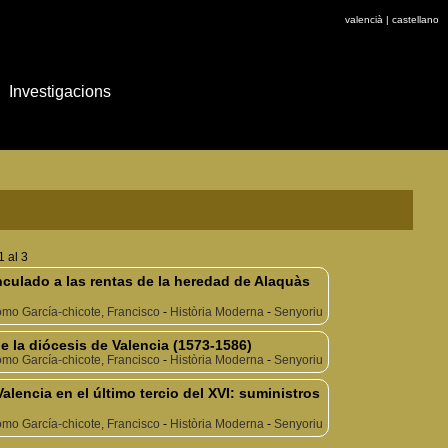
valencià
|
castellano
Investigacions
1 al 3
nculado a las rentas de la heredad de Alaquàs
mo García-chicote, Francisco
-
Història Moderna
-
Senyoriu
 la diócesis de Valencia (1573-1586)
mo García-chicote, Francisco
-
Història Moderna
-
Senyoriu
lencia en el último tercio del XVI: suministros
mo García-chicote, Francisco
-
Història Moderna
-
Senyoriu