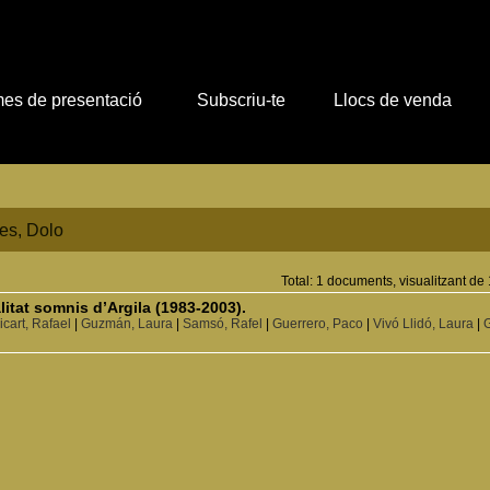
es de presentació
Subscriu-te
Llocs de venda
es, Dolo
Total: 1 documents, visualitzant de 
alitat somnis d’Argila (1983-2003).
cart, Rafael
|
Guzmán, Laura
|
Samsó, Rafel
|
Guerrero, Paco
|
Vivó Llidó, Laura
|