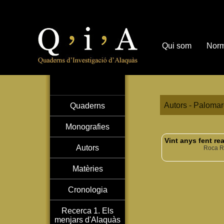
Qui som
Norm
Autors - Palomar
Quaderns
Monografies
Vint anys fent re
Autors
Roca Ri
Matèries
Cronologia
Recerca 1. Els
menjars d'Alaquàs