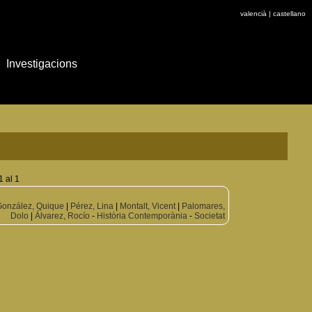
valencià
|
castellano
Investigacions
1 al 1
González, Quique
|
Pérez, Lina
|
Montalt, Vicent
|
Palomares,
Dolo
|
Álvarez, Rocío
-
Història Contemporània
-
Societat