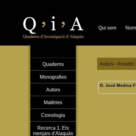
Qui som
Norm
Autors - Roselló 
Quaderns
Monografies
D. José Medina Fe
Autors
Matèries
Cronologia
Recerca 1. Els
menjars d'Alaquàs