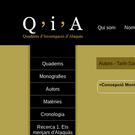
Qui som
Norm
Autors - Tarín Sa
Quaderns
Monografies
«Concepció Montal
Autors
Matèries
Cronologia
Recerca 1. Els
menjars d'Alaquàs