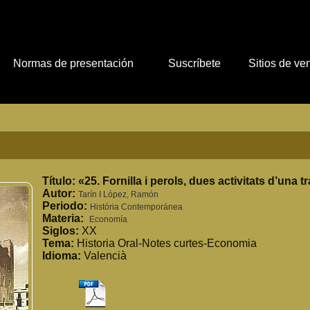
Normas de presentación
Suscríbete
Sitios de ve
Título:
«25. Fornilla i perols, dues activitats d’una 
Autor:
Tarín I López, Ramón
Periodo:
História Contemporánea
Materia:
Economía
Siglos:
XX
Tema:
Historia Oral-Notes curtes-Economia
Idioma:
Valencià