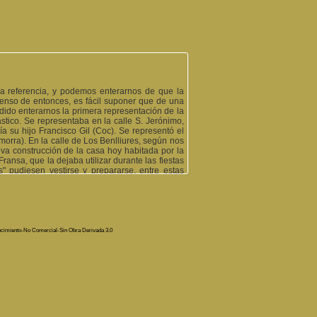
a referencia, y podemos enterarnos de que la
enso de entonces, es fácil suponer que de una
dido enterarnos la primera representación de la
tico. Se representaba en la calle S. Jerónimo,
vía su hijo Francisco Gil (Coc). Se representó el
orra). En la calle de Los Benlliures, según nos
va construcción de la casa hoy habitada por la
Fransa, que la dejaba utilizar durante las fiestas
 pudiesen vestirse y prepararse, entre estas
opósito de estos "Colloquis" existe una anécdota
ce graciosa, es de suponer que entonces no se
ueña Virginia Tàrrega y necesitando los actores
lla llena de alegría, pepro su gozo en un pozo,
 la tuvo atada a un árbol del corral, para que no
 pasó después y aún en esta misma calle, en el
ocimiento-No Comercial-Sin Obra Derivada 3.0
rimera sede la "Música Vella", y después de la
de tener que dividir el local con lonas para en
e cartas o dominó. Parece ser que las primeras
 podemos localizar pero de apodo "Micalón" que
 suponer que a pie, para sus actuaciones. Fue
autor de algunas de las obras representadas,
zo D. José Laborda (Bocadolsa). Lista de las
r, desgraciadame(...)