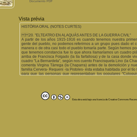
Documento PDF
Vista prévia
HISTÒRIA ORAL (NOTES CURTES)
20. "ELTEATRO EN ALAQUÁS ANTES DE LA GUERRA CIVIL"
A partir de los años 1915-1916 es cuando tenemos nuestra primer
gente del pueblo, no podemos referirnos a un grupo pues dado el c
manera o de otra casi todo el pueblo tomaría parte. Según hemos po
que tenemos constancia fue lo que ahora llamaríamos un cuadro plás
arriba de Francisca Folgado (la tía farfallosa) y de la casa donde vi
cuadro "La Bernardeta", según nos cuento Francisqueta Lino (la Cham
comenta Virgina Tàrrega (la Chaparra) antes de la demolición y nue
familia Cervera- Requeni -la Pistoles- ésta estaba habitada por el tío 
para que las personas que representaban los populares "Coloquis"
personas se recuerda a una tal Amparito la Ferrera. Por cierto, a pr
que nos cuenta su misma protagonista y que si bien ahora nos pare
lo pareciera tanto y es la siguiente: Parece ser que siendo muy peq
la presencia de una niña fue requerida par tomar parte, aceptando e
pues al llegar a casa y contárselo a su padre éste se enfadó tnao que
se escapara y pudiera tomar parte del nuevo en el "Col·loqui". Se
Esta obra está bajo una licencia de Creative Commons Recon
piso (encima de la casa del tio Chimo el Cuartero) donde tuvo su p
guerra civil la CNS y la Hermandad de Labradores, dándose el caso 
los días de representación no molestar demasiado a los jugadores d
representaciones aquí fueron dirigidas por un señor cuyo nombre no
aunque natural de Alaquás vivia en Torrent de donde venía, es de
Director después D. José Sanchis Almiñano quién por cierto era 
siguiéndole en la dirección El Párroco D. Roque y después lo hi
personas que tomaron parte en estas representaciones, no pueden se