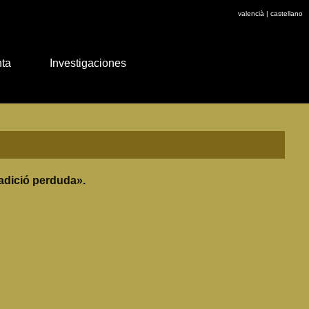
valencià
|
castellano
nta
Investigaciones
tradició perduda».