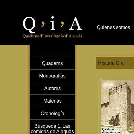
Quienes somos
Historia Oral
Quaderns
Monografías
Autores
Materias
Cronología
Búsqueda 1. Las
comidas de Alaquàs