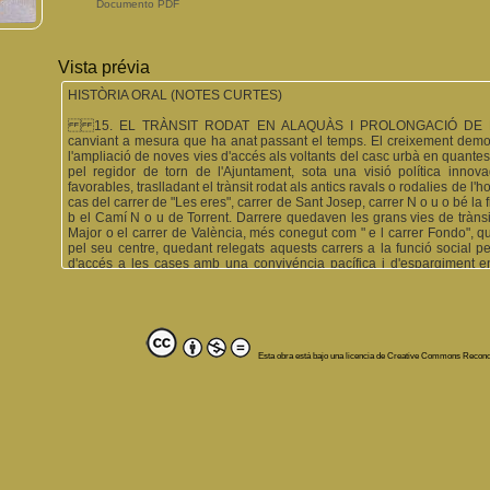
Documento PDF
Vista prévia
HISTÒRIA ORAL (NOTES CURTES)
15. EL TRÀNSIT RODAT EN ALAQUÀS I PROLONGACIÓ DE LA FI
canviant a mesura que ha anat passant el temps. El creixement demogr
l'ampliació de noves vies d'accés als voltants del casc urbà en quantes
pel regidor de torn de l'Ajuntament, sota una visió política inn
favorables, traslladant el trànsit rodat als antics ravals o rodalies de l
cas del carrer de "Les eres", carrer de Sant Josep, carrer N o u o bé la 
b el Camí N o u de Torrent. Darrere quedaven les grans vies de trànsi
Major o el carrer de València, més conegut com " e l carrer Fondo", q
pel seu centre, quedant relegats aquests carrers a la funció social per
d'accés a les cases amb una convivéncia pacífica i d'espargiment en
xiquets. Déiem que la funció dels carrers havia nascut com una troball
d'ells que més bé feia de pulmó de la població, absorvint tot el pas de
que anaven passant els anys, va tenir un increment de trànsit molt mé
que tot seguit analitzarem: Aldaia ha sigut de sempre el bressol de 
disposava aquesta població, a l'extrem de determinar que Aldaia fóra u
la comarca. Açó feia que tots el dies es mogueren una gran quantitat
Esta obra está bajo una licencia de Creative Commons Recon
atabons. La localitat d'Aldaia ha patit de sempre de no disposar de
grans carreteres nacionals. Aleshores, sols disposava d'una ¡nfastr
accedien a l'horta, com ho eren els que conduïen a la partida del " b r a s -
Pedrota", o " l a M o r t e r o " i que no arribaven mes enllà del se
Pedrota" eixamplant-lo en un parell de metres més, i anys després, s'obr
de l'esposa del Generalíssim a aquesta població. L'apertura de dita fillol