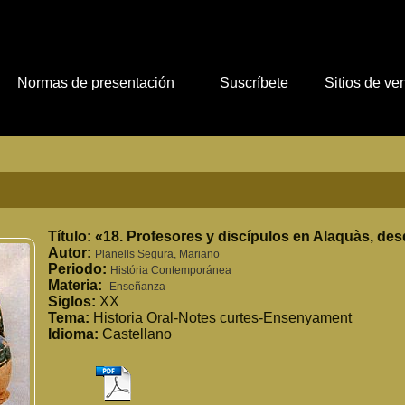
Normas de presentación
Suscríbete
Sitios de ve
Título:
«18. Profesores y discípulos en Alaquàs, des
Autor:
Planells Segura, Mariano
Periodo:
História Contemporánea
Materia:
Enseñanza
Siglos:
XX
Tema:
Historia Oral-Notes curtes-Ensenyament
Idioma:
Castellano