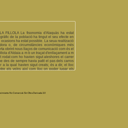
LLOLA La fisonomia d'Alaquàs ha estat
àfic de la població ha tingut el seu efecte en
 ocasions ha estat possible. La seua realització
ovadora o, de circumstàncies económiques més
'horta obrint nous llaços de comunicació com és el
fillola d'Aldaia a m b un traçat d'enllaçament a m
t rodat com ho havien sigut aleshores el carrer
ue des de sempre havia patit el pas dels carros
 a la qual havien sigut creats; és a dir, el lloc
tre els veïns així com lloc on poder jugar els
a social de convivéncia per a la gent, menys un
l ramat i el trànsit dels carros. Però, a mesura
s considerable encara per una raó molt senzilla
les rajoles per la proliferació de rajolars que
n dels pobles més importants de tota la resta de
 de carros cap a la capital pel transport dels
ocimiento-No Comercial-Sin Obra Derivada 3.0
 bons accessos caminals per a enllaçar amb les
uctura de camins veïnals en estat infernal que
 f o r a " , " l a Parà A l t a " , "el Ponou", " l a
u terme. El 1947, es remodelaria el camí de "La
iria la fillola de L'alter amb motiu de la visita
a seria decisiva, per a donar eixida al (...)