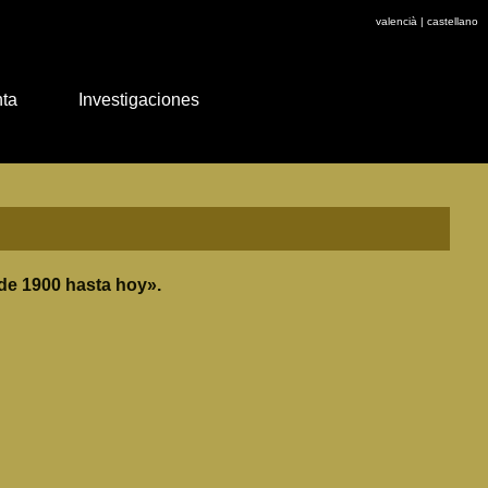
valencià
|
castellano
nta
Investigaciones
de 1900 hasta hoy».