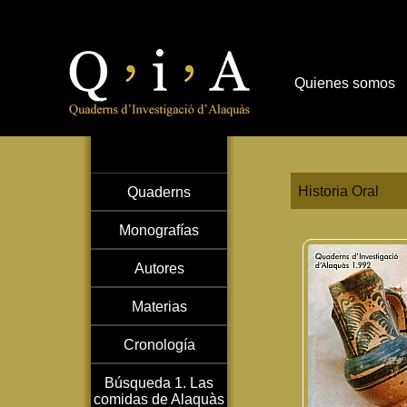
Quienes somos
Historia Oral
Quaderns
Monografías
Autores
Materias
Cronología
Búsqueda 1. Las
comidas de Alaquàs