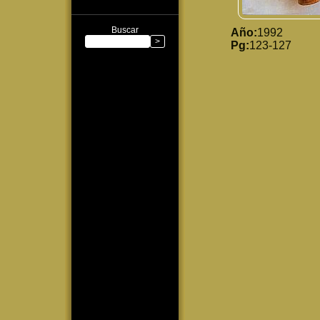
Buscar
Año:
1992
Pg:
123-127