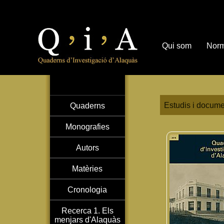
Qui som
Norm
Estudis i docume
Quaderns
Monografies
Autors
Matèries
Cronologia
Recerca 1. Els
menjars d'Alaquàs