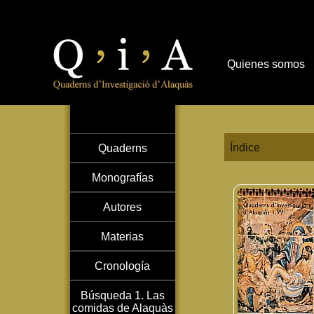
Quienes somos
Índice
Quaderns
Monografías
Autores
Materias
Cronología
Búsqueda 1. Las
comidas de Alaquàs