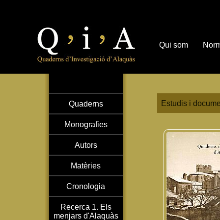
Qui som
Norm
Estudis i docume
Quaderns
Monografies
Autors
Matèries
Cronologia
Recerca 1. Els
menjars d'Alaquàs