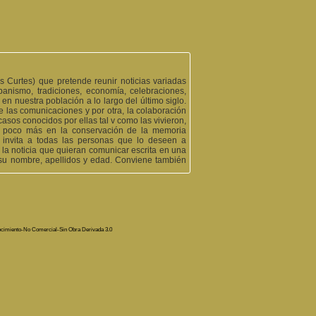
Curtes) que pretende reunir noticias variadas
anismo, tradiciones, economía, celebraciones,
en nuestra población a lo largo del último siglo.
e las comunicaciones y por otra, la colaboración
sos conocidos por ellas tal v como las vivieron,
un poco más en la conservación de la memoria
 invita a todas las personas que lo deseen a
 la noticia que quieran comunicar escrita en una
r su nombre, apellidos y edad. Conviene también
, J.B. Escriva y Francesc García.
erols de Morimos i la finca de darrere les
ocimiento-No Comercial-Sin Obra Derivada 3.0
ell rogle de finques entre els anys 65 i 75, allò
on es creuava aquest camí amb el camí Vell de
 la vora esquerra del Camí Vell de Torrent, en mig
ruir després de guerra, per caminar sense xafar
dels seixanta la "senda del cementeri" es trobava
. El piló era un rectangle d'obra, de 70-80 cms,
ebres, amb la creu alçada i el capellà al davant,
at al muscle per els familiars i amics del difunt a