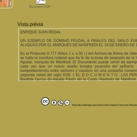
Document PDF
Vista prévia
ENRIQUE JUAN REDAL
UN EJEMPLO DE DOMINIO FEUDAL A FINALES DEL SIGLO XVII
ALAQUÀS POR EL MARQUÉS DE MANFREDI EL 18 DE ENERO DE 1
En el Protocolo 6.777 (folios 1 v. a 35 r.) del Archivo de Reino de Va
se halla la escritura notarial que da fe de la toma de posesión de la
Aguilar, marqués de Manfredi. El Documento puede servir de ejemp
cada vez que un nuevo dueño tomaba posesión del señorrío, a
comportamientos entre señores y vasallos en una pequeña comunid
segunda mitad del siglo XVIII. I. EL D O C U M E N T O : LAS
Bautista Garcia de Aguilar Pardo de la Casta, Marqués de Manfredi.
descendencia una familiar lejana, D. a Belen Fernández de Cordo
Procurador suyo para que le represente en todos los actos derivados
Francisco Furió, vecino de Valencia. · D. Vicente Francisco Furió
Manfredi. Toma posesión del Señorío. Realiza todos los actos de
Francisco Portalés de Joaquín, Alcalde Ordinario de Alaquàs. Da l
habitantes de Alaquàs. Acompaña al Procurador del Señor en todos
Esta obra está bajo una licencia de Creative Commons Recon
Alcalde Mayor; Victoriano Carot, regidor primero; Agustín Sayes, regi
Vicente Tarrega, síndico procurador general del común de la Villa. Todo
45
gran el gobierno municipal de Alaquàs aquel año de 1772. Acom
Procurador del Señor en los actos de toma de posesión. A ellos se a