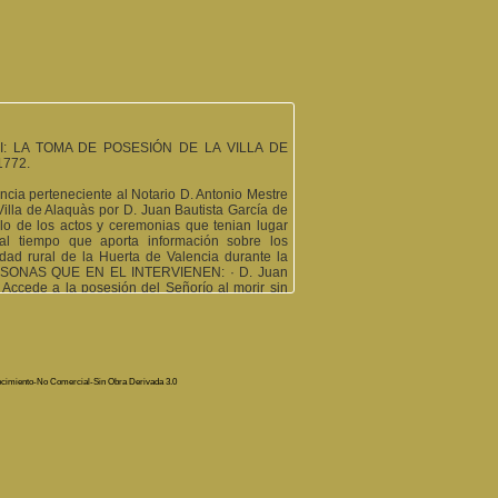
I: LA TOMA DE POSESIÓN DE LA VILLA DE
772.
lencia perteneciente al Notario D. Antonio Mestre
 Villa de Alaquàs por D. Juan Bautista García de
lo de los actos y ceremonias que tenian lugar
l tiempo que aporta información sobre los
ad rural de la Huerta de Valencia durante la
 PERSONAS QUE EN EL INTERVIENEN: · D. Juan
 Accede a la posesión del Señorío al morir sin
ba. Reside en Cremona (Italia) y nombra como
 de la toma de posesión al escribano D. Vicente
, Apoderado y Procurador del Señor Marqués de
 Dominio en nombre de su representado. · D.
a posesión de la Villa en nombre de todos los
 los actos de Dominio. · D. Esteban Benlloch,
ocimiento-No Comercial-Sin Obra Derivada 3.0
dor segundo; Bartholome Peyró, alguacil mayor y
s ellos inte-
pañan al Alcalde Ordinario, al Notario y al
ñade D. Blas Macia, pregonero con el encargo de