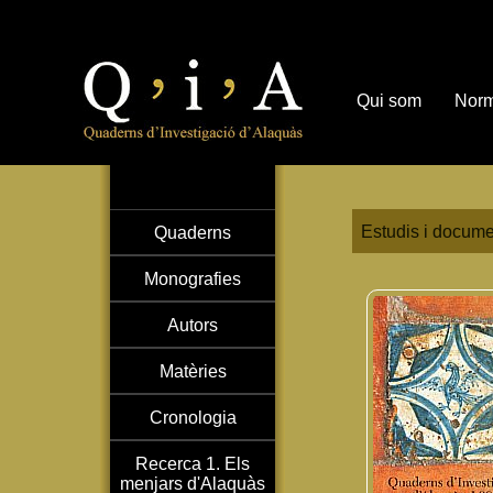
Qui som
Norm
Estudis i docume
Quaderns
Monografies
Autors
Matèries
Cronologia
Recerca 1. Els
menjars d'Alaquàs