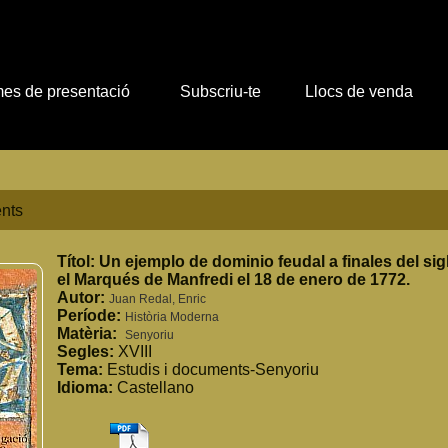
es de presentació
Subscriu-te
Llocs de venda
nts
Títol:
Un ejemplo de dominio feudal a finales del sigl
el Marqués de Manfredi el 18 de enero de 1772.
Autor:
Juan Redal, Enric
Període:
Història Moderna
Matèria:
Senyoriu
Segles:
XVIII
Tema:
Estudis i documents-Senyoriu
Idioma:
Castellano