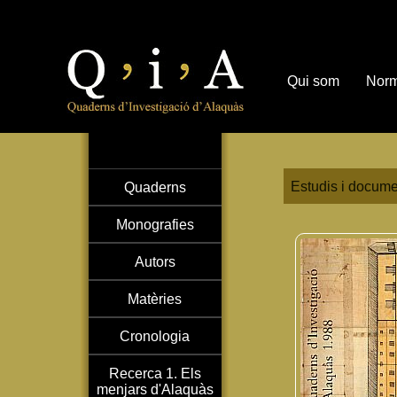
Qui som
Norm
Estudis i docume
Quaderns
Monografies
Autors
Matèries
Cronologia
Recerca 1. Els
menjars d'Alaquàs