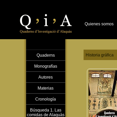
Quienes somos
Historia gráfica
Quaderns
Monografías
Autores
Materias
Cronología
Búsqueda 1. Las
comidas de Alaquàs