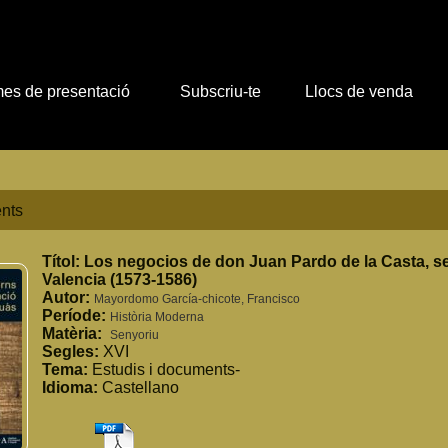
es de presentació
Subscriu-te
Llocs de venda
nts
Títol:
Los negocios de don Juan Pardo de la Casta, se
Valencia (1573-1586)
Autor:
Mayordomo García-chicote, Francisco
Període:
Història Moderna
Matèria:
Senyoriu
Segles:
XVI
Tema:
Estudis i documents-
Idioma:
Castellano