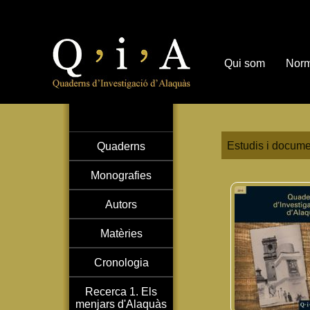
Qui som
Norm
Estudis i docume
Quaderns
Monografies
Autors
Matèries
Cronologia
Recerca 1. Els
menjars d'Alaquàs