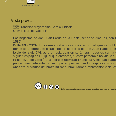
Document PDF
Vista prévia
Francisco Mayordomo García-Chicote
Universidad de Valencia
Los negocios de don Juan Pardo de la Casta, señor de Alaquàs, con l
1586)
INTRODUCCIÓN El presente trabajo es continuación del que se publi
donde se abordaba el estudio de los negocios de don Juan Pardo de la
tercio del siglo XVI; pero en esta ocasión serán sus negocios con la
siguientes páginas. E igual que entonces, nuestro personaje ha vuelto
la nobleza, desarrolló una notable actividad financiera y mercantil a
poblaciones, adelantando su importe, y especulando después con los f
años era el síndico del brazo militar ­el procurador o representante del e
a las Cortes de 1585, en Monzón (Huesca)2. E igual que en el citado a
aplazaremos el estudio de otras actividades de don Juan Pardo, como e
de Ademuz y Castielfabib, de la Orden de Montesa, y las operaciones d
soporte material y sobre todo legal3 de la Taula de Canvis; no descarta
1 MAYORDOMO GARCÍA-CHICOTE, F.: «Los negocios de Don Juan Pardo d
de Valencia en el último tercio del XVI: suministros de carne y de mader
Esta obra está bajo una licencia de Creative Commons Recon
2012, p. 65-90. 2 SALVADOR ESTEBAN, E.: Cortes Valencianas del rei
Moderna, Universidad de Valencia, 1974, p.159. 3 Porque el responsabl
notario público que daba fe de las operaciones asentadas en dicho libro.
9
encontrarnos otras actividades al investigar en los archivos de esta ci