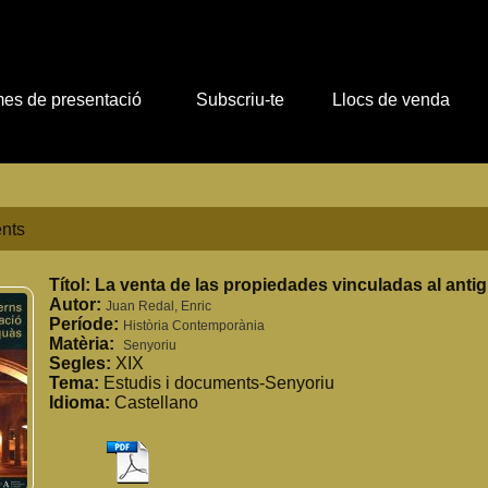
es de presentació
Subscriu-te
Llocs de venda
nts
Títol:
La venta de las propiedades vinculadas al anti
Autor:
Juan Redal, Enric
Període:
Història Contemporània
Matèria:
Senyoriu
Segles:
XIX
Tema:
Estudis i documents-Senyoriu
Idioma:
Castellano