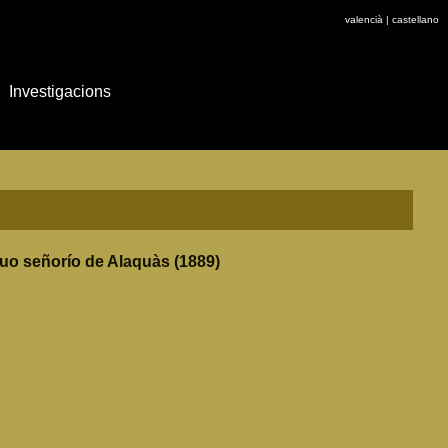
valencià
|
castellano
Investigacions
guo señorío de Alaquàs (1889)