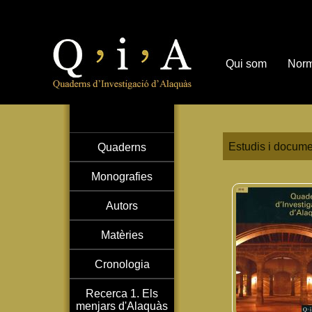
Qui som
Norm
Estudis i docume
Quaderns
Monografies
Autors
Matèries
Cronologia
Recerca 1. Els
menjars d'Alaquàs