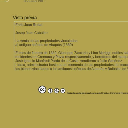
Document PDF
Vista prévia
Enric Juan Redal
Josep Juan Caballer
La venta de las propiedades vinculadas
al antiguo señorío de Alaquàs (1889)
El mes de febrero de 1889, Giuseppe Zaccaria y Lino Meriggi, nobles ita
residentes en Cremona y Pavía respectivamente, y herederos del marq
José Ignacio Manfredi Pardo de la Casta, vendieron a Julio Giménez
Llorca, administrador hasta aquel momento de las propiedades del mar
los bienes vinculados a los antiguos señoríos de Alaquàs y Bolbaite, en 
y Torreagüero (actualmente Torreagüera), en el Reino de Murcia, que en
esta fecha continuaban siendo propiedad de la familia Manfredi1.
De esta manera la propiedad señorial de los Berenguer Martí de Torres,
de Aguilar y Pardo de la Casta, vinculada a dichos linajes desde la prim
mitad del siglo xvi, se vendía casi cuatrocientos años más tarde.
Esta obra está bajo una licencia de Creative Commons Recon
No es nuestro interés en este artículo estudiar en profundidad la evoluci
mayorazgo de Alaquàs a lo largo de los casi cuatro siglos de duración; a
1 Para conocer la evolución histórica del señorío de Alaquàs a travé
propiedad puede
consultarse: Gil Guerrero, E.M.: «Señorío y nobleza en tierras valencian
de Alaquàs».