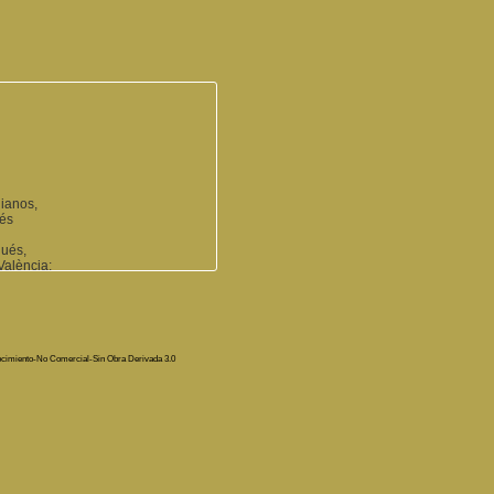
lianos,
ués
qués,
València;
 García
era
ocimiento-No Comercial-Sin Obra Derivada 3.0
ón del
hora,
s de las familias que poseyeron su
as: los Pardo de la Casta y la villa