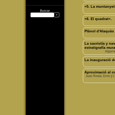
«5. La muntanyet
Buscar
«6. El quadrat».
Plànol d'Alaquàs
La sacristía y na
estratigrafía mura
Algarra
La inauguració de
Aproximació al co
Juan Redal, Enric
|
C