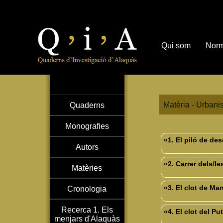
Qui som
Norm
Matèria - Urbani
Quaderns
Monografies
«1. El piló de de
Autors
«2. Carrer dels/l
Matèries
«3. El clot de Ma
Cronologia
Recerca 1. Els
«4. El clot del Pu
menjars d'Alaquàs