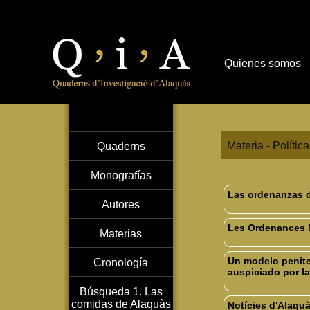
Quienes somos
Materia - Política
Quaderns
Monografías
Las ordenanzas d
Autores
Les Ordenances M
Materias
Un modelo penite
Cronología
auspiciado por la
Búsqueda 1. Las
comidas de Alaquàs
Notícies d'Alaquà