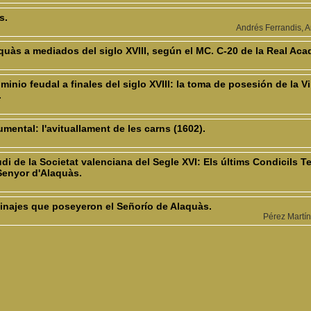
s.
Andrés Ferrandis, A
quàs a mediados del siglo XVIII, según el MC. C-20 de la Real Acad
inio feudal a finales del siglo XVIII: la toma de posesión de la V
.
mental: l'avituallament de les carns (1602).
udi de la Societat valenciana del Segle XVI: Els últims Condicils T
Senyor d'Alaquàs.
Linajes que poseyeron el Señorío de Alaquàs.
Pérez Martí