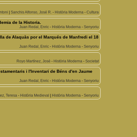
ntoni
|
Sanchis Alfonso, José R.
-
Història Moderna
-
Cultura
emia de la Historia.
Juan Redal, Enric
-
Història Moderna
-
Senyoriu
illa de Alaquàs por el Marqués de Manfredi el 18
Juan Redal, Enric
-
Història Moderna
-
Senyoriu
Royo Martínez, José
-
Història Moderna
-
Societat
estamentaris i l'Inventari de Béns d'en Jaume
Juan Redal, Enric
-
Història Moderna
-
Senyoriu
nez, Teresa
-
Història Medieval
|
Història Moderna
-
Senyoriu