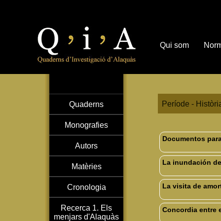
Qui som
Norm
Període - Històr
Quaderns
Monografies
Documentos para l
Autors
La inundación del
Matèries
La visita de amor
Cronologia
Recerca 1. Els
Concordia entre e
menjars d'Alaquàs