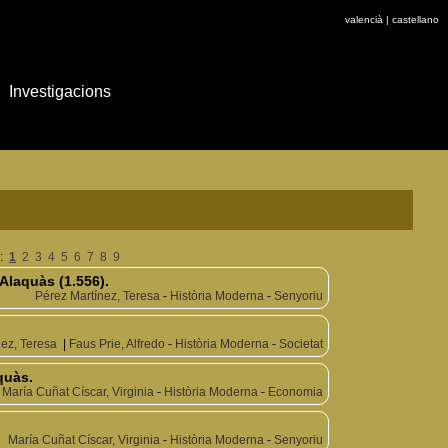
valencià
|
castellano
Investigacions
 :
1
2
3
4
5
6
7
8
9
Alaquàs (1.556).
Pérez Martínez, Teresa
-
Història Moderna
-
Senyoriu
nez, Teresa
|
Faus Prie, Alfredo
-
Història Moderna
-
Societat
quàs.
María Cuñat Císcar, Virginia
-
Història Moderna
-
Economia
María Cuñat Císcar, Virginia
-
Història Moderna
-
Senyoriu