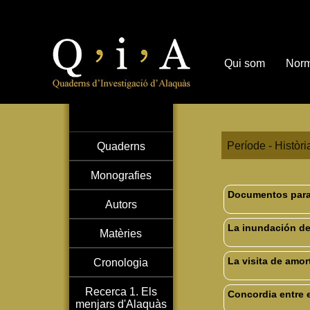
Qui som
Norm
Període - Històr
Quaderns
Monografies
Documentos para l
Autors
La inundación del
Matèries
La visita de amor
Cronologia
Recerca 1. Els
Concordia entre e
menjars d'Alaquàs